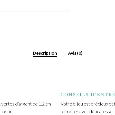
Description
Avis (0)
CONSEILS D’ENTR
ouvertes d’argent de 1,2 cm
Votre bijou est précieux et f
’or fin
le traiter avec délicatesse :