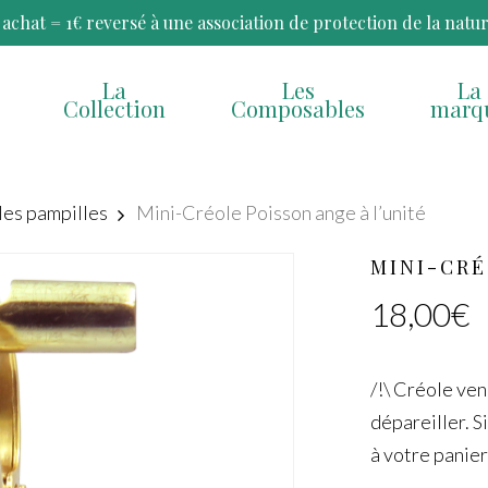
 achat = 1€ reversé à une association de protection de la natu
La
Les
La
Collection
Composables
marq
les pampilles
Mini-Créole Poisson ange à l’unité
MINI-CRÉ
18,00
€
/!\ Créole ven
dépareiller. Si
à votre panier