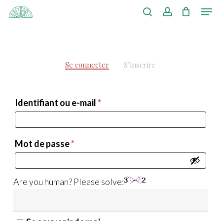
Men
Skip
to
search
account
Close
main
Menu
content
Se connecter
S’inscrire
Obligatoire
Identifiant ou e-mail
*
Obligatoire
Mot de passe
*
Are you human? Please solve: