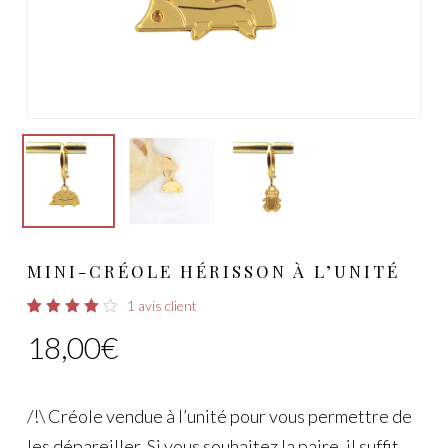
MINI-CRÉOLE HÉRISSON À L’UNITÉ
1
avis client
Noté
1
18,00
€
4.00
sur 5
basé
sur
notation
client
/!\ Créole vendue à l’unité pour vous permettre de
les dépareiller. Si vous souhaitez la paire, il suffit