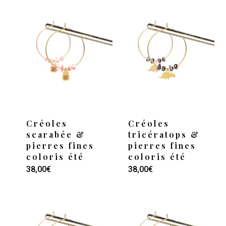
Créoles
Créoles
scarabée &
tricératops &
pierres fines
pierres fines
coloris été
coloris été
Ce
38,00
€
38,00
€
produit
p
a
plusieurs
p