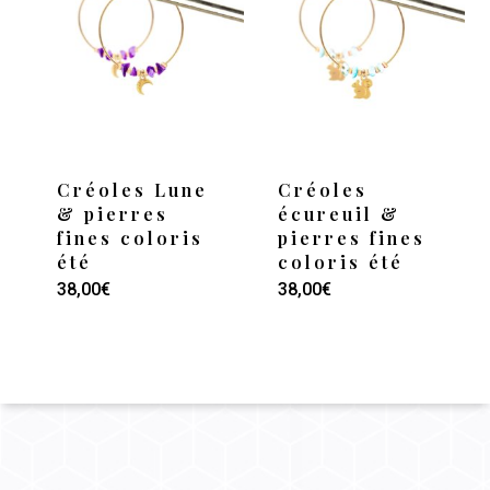
variations.
v
Les
options
o
peuvent
être
ê
choisies
c
Créoles Lune
Créoles
sur
s
& pierres
écureuil &
la
l
fines coloris
pierres fines
été
coloris été
page
Ce
38,00
€
38,00
€
du
p
produit
produit
p
a
p
plusieurs
v
variations.
Les
o
options