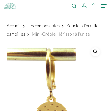
Men
Skip
to
search
account
Close
main
Menu
Accueil
Les composables
Boucles d'oreilles
content
pampilles
Mini-Créole Hérisson à l’unité